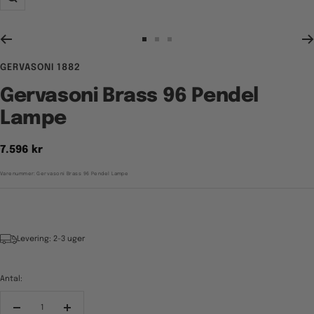
Zoom
Gå
Gå
Gå
til
til
til
GERVASONI 1882
billede
billede
billede
1
2
3
Gervasoni Brass 96 Pendel
Lampe
Tilbudspris
7.596 kr
Varenummer:
Gervasoni Brass 96 Pendel Lampe
Levering: 2-3 uger
Antal:
Reducér
Forøg