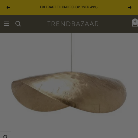
Gå
FRI FRAGT TIL PAKKESHOP OVER 499,-
til
Forrige
Næst
indhold
0
TRENDBAZAAR
Navigation