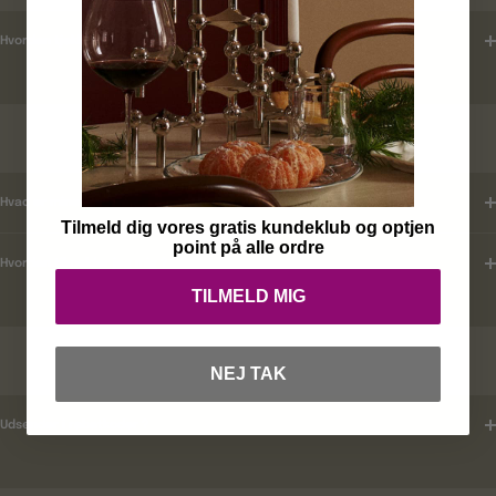
Hvordan tjekker jeg leveringstid ?
KUNDEKLUB
Hvad er mine fordele ?
Tilmeld dig vores gratis kundeklub og optjen
point på alle ordre
Hvordan tilmelder jeg mig ?
TILMELD MIG
RABATKODER
NEJ TAK
Udsender i rabatkoder ?