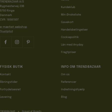
TRENDBAZAAR A/S
Bygmestervej 23B
Kundeklub
5750 Ringe
Min Ønskeliste
Danmark
CVR: 18581507
Gavekort
e-mærket webshop
Handelsbetingelser
Trustpilot
Cookiepolitik
Lån med Anyday
Fragtpriser
FYSISK BUTIK
INFO OM TRENDBAZAAR
Kontakt
Om os
Åbningstider
Referencer
Fortrydelsesret
Indretningshjælp
Levering
Blog
TRENDBAZAAR
Drevet af Shopify