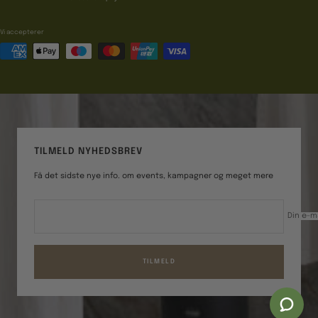
Vi accepterer
TILMELD NYHEDSBREV
Få det sidste nye info. om events, kampagner og meget mere
Din e-m
TILMELD