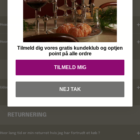
KUNDEKLUB
Hvad er mine fordele ?
Hvordan tilmelder jeg mig ?
Tilmeld dig vores gratis kundeklub og optjen
point på alle ordre
TILMELD MIG
RABATKODER
Udsender i rabatkoder ?
NEJ TAK
RETURNERING
Hvor lang tid er min returret hvis jeg har fortrudt et køb ?