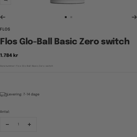
Zoom
Gå
Gå
til
til
FLOS
billede
billede
1
2
Flos Glo-Ball Basic Zero switch
Tilbudspris
1.784 kr
Varenummer:
Flos Glo-Ball Basic Zero switch
Levering: 7-14 dage
Antal:
Reducér
Forøg
antal
antal