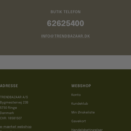
BUTIK TELEFON
62625400
INFO@TRENDBAZAAR.DK
ADRESSE
WEBSHOP
Konto
TRENDBAZAAR A/S
Bygmestervej 23B
Kundeklub
5750 Ringe
Min Ønskeliste
Danmark
CVR: 18581507
Gavekort
e-mærket webshop
Handelsbetingelser