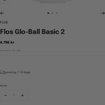
Zoom
Gå
Gå
Gå
til
til
til
FLOS
billede
billede
billede
1
2
3
Flos Glo-Ball Basic 2
Tilbudspris
4.796 kr
Varenummer:
SKU-4862
Levering: 7-14 dage
Antal:
Reducér
Forøg
antal
antal