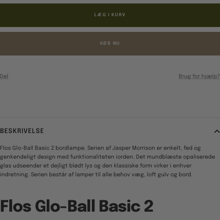
LÆG I KURV
KØB NU
Del
Brug for hjælp?
BESKRIVELSE
Flos Glo-Ball Basic 2 bordlampe. Serien af Jasper Morrison er enkelt, fed og
genkendeligt design med funktionaliteten iorden. Det mundblæste opaliserede
glas udseender et dejligt blødt lys og den klassiske form virker i enhver
indretning. Serien består af lamper til alle behov væg, loft gulv og bord.
Flos Glo-Ball Basic 2