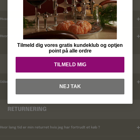
KUNDEKLUB
Hvad er mine fordele ?
Hvordan tilmelder jeg mig ?
Tilmeld dig vores gratis kundeklub og optjen
point på alle ordre
RABATKODER
TILMELD MIG
Udsender i rabatkoder ?
NEJ TAK
RETURNERING
Hvor lang tid er min returret hvis jeg har fortrudt et køb ?