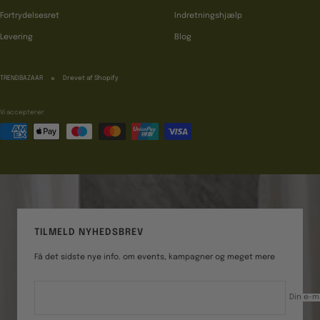
Fortrydelsesret
Indretningshjælp
Levering
Blog
TRENDBAZAAR
Drevet af Shopify
Vi accepterer
TILMELD NYHEDSBREV
Få det sidste nye info. om events, kampagner og meget mere
Din e-m