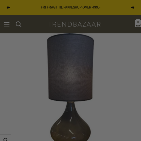
Gå
FRI FRAGT TIL PAKKESHOP OVER 499,-
til
Forrige
Næst
indhold
0
TRENDBAZAAR
Navigation