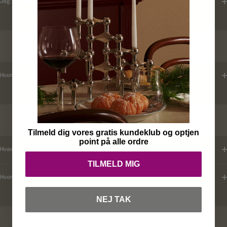
Jeg har ikke modtaget en ordrebekræftelse ?
LEVERINGSTID
Hvordan tjekker jeg leveringstid ?
KUNDEKLUB
Tilmeld dig vores gratis kundeklub og optjen
point på alle ordre
Hvad er mine fordele ?
TILMELD MIG
Hvordan tilmelder jeg mig ?
NEJ TAK
RABATKODER