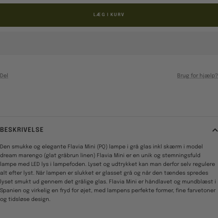
LÆG I KURV
Del
Brug for hjælp?
BESKRIVELSE
Den smukke og elegante Flavia Mini (PQ) lampe i grå glas inkl skærm i model
dream marengo (glat gråbrun linen) Flavia Mini er en unik og stemningsfuld
lampe med LED lys i lampefoden. Lyset og udtrykket kan man derfor selv regulere
alt efter lyst. Når lampen er slukket er glasset grå og når den tændes spredes
lyset smukt ud gennem det grålige glas. Flavia Mini er håndlavet og mundblæst i
Spanien og virkelig en fryd for øjet, med lampens perfekte former, fine farvetoner
og tidsløse design.