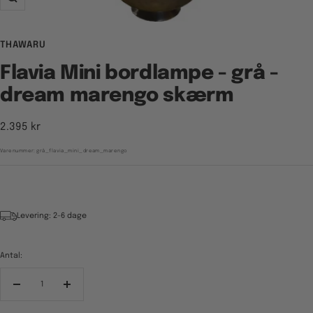
Zoom
THAWARU
Flavia Mini bordlampe - grå -
dream marengo skærm
Tilbudspris
2.395 kr
Varenummer:
grå_flavia_mini_dream_marengo
Levering: 2-6 dage
Antal:
Reducér
Forøg
antal
antal