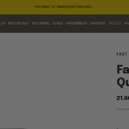
FRI FRAGT TIL PAKKESHOP OVER 499,-
LER
BRUGSKUNST
BELYSNING
SENGE
HAVEMØBLER
GAVEKORT
OUTLET
BR
FAST
Fa
Q
Tilb
21.0
Varenumm