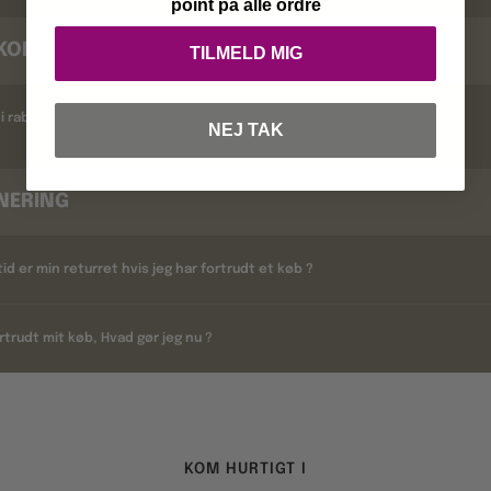
point på alle ordre
KODER
TILMELD MIG
i rabatkoder ?
NEJ TAK
NERING
tid er min returret hvis jeg har fortrudt et køb ?
rtrudt mit køb, Hvad gør jeg nu ?
KOM HURTIGT I