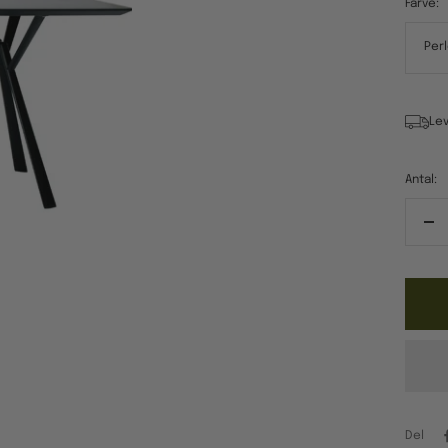
Farve:
Per
Lev
Antal:
Re
ant
Del