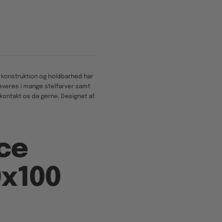
e konstruktion og holdbarhed har
 leveres i mange stelfarver samt
kontakt os da gerne. Designet af
ce
0x100