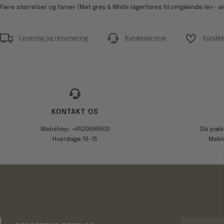
Flere størrelser og farver (Met grey & White lagerføres til omgående lev - a
Levering og returnering
Kundeservice
Kundek
KONTAKT OS
Webshop: +4520699500
Gls pak
Hverdage 10-15
Møbl