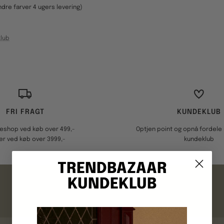
ndre farver 4 ugers levering)
lub
FRI FRAGT
KUNDEKLUB
keshop ved køb over 499,-
Optjen point og opnå fordele i
er ved køb over 3999,-
kundeklub
TRENDBAZAAR
FAQ
KUNDEKLUB