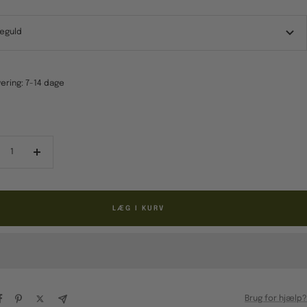
leguld
ering: 7-14 dage
ducér
Forøg
al
antal
LÆG I KURV
Brug for hjælp?