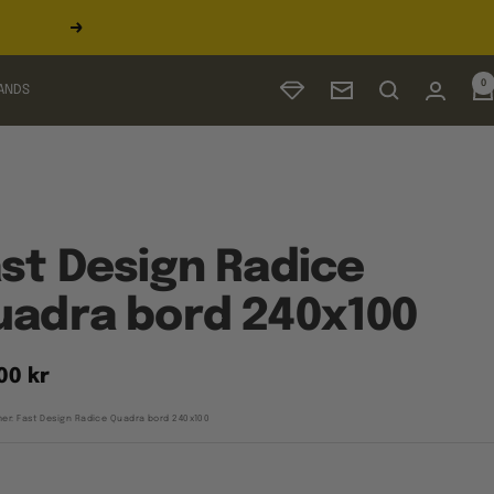
Næste
0
ANDS
Nyhedsbrev
st Design Radice
uadra bord 240x100
udspris
00 kr
er:
Fast Design Radice Quadra bord 240x100