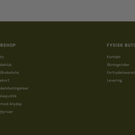
BSHOP
FYSISK BUT
to
Kontakt
deklub
Åbningstider
 Ønskeliste
Fortrydelsesre
ekort
Levering
delsbetingelser
kiepolitik
 med Anyday
gtpriser