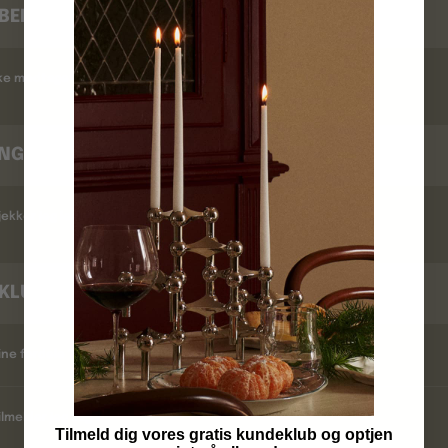
BEKRÆFTELSE
kke modtaget en ordrebekræftelse ?
INGSTID
ekker jeg leveringstid ?
KLUB
ine fordele ?
lmelder jeg mig ?
Tilmeld dig vores gratis kundeklub og optjen