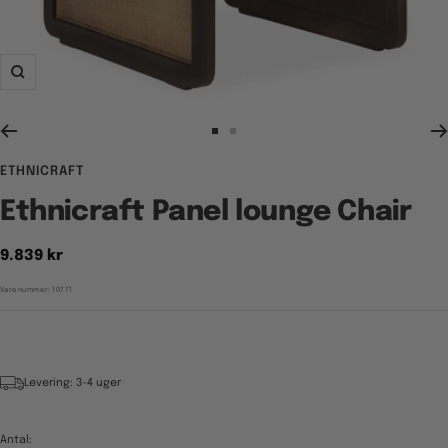
Zoom
Gå
Gå
til
til
ETHNICRAFT
billede
billede
1
2
Ethnicraft Panel lounge Chair
Tilbudspris
9.839 kr
Varenummer:
10771
Levering: 3-4 uger
Antal: