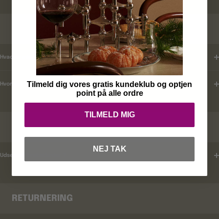
KUNDEKLUB
Hvad er mine fordele ?
Tilmeld dig vores gratis kundeklub og optjen
Hvordan tilmelder jeg mig ?
point på alle ordre
TILMELD MIG
RABATKODER
NEJ TAK
Udsender i rabatkoder ?
RETURNERING