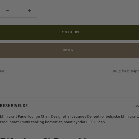
Reducér
Forøg
antal
antal
LÆG I KURV
KØB NU
Del
Brug for hjælp?
BESKRIVELSE
Ethnicraft Panel lounge Chair. Designet af Jacques Deneef for belgiske Ethnicraft.
Produceret i mørk teak og barberflet, samt hynder i 100% linen.