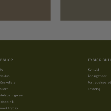
BSHOP
FYSISK BUT
to
Kontakt
deklub
Åbningstider
 Ønskeliste
Fortrydelsesre
ekort
Levering
delsbetingelser
kiepolitik
 med Anyday