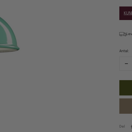
KUN
Lev
Antal:
Re
ant
Del