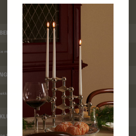
FAQ
BEKRÆFTELSE
kke modtaget en ordrebekræftelse ?
INGSTID
ekker jeg leveringstid ?
KLUB
ine fordele ?