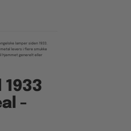
 engelske lamper siden 1933.
metal levers i flere smukke
til hjemmet generelt eller
l 1933
al -