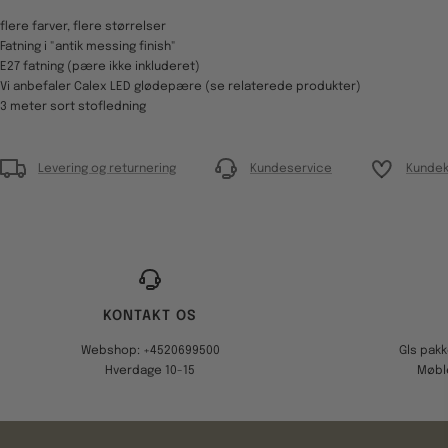
flere farver, flere størrelser
Fatning i "antik messing finish"
E27 fatning (pære ikke inkluderet)
Vi anbefaler Calex LED glødepære (se relaterede produkter)
3 meter sort stofledning
Levering og returnering
Kundeservice
Kundek
KONTAKT OS
Webshop: +4520699500
Gls pak
Hverdage 10-15
Møbl