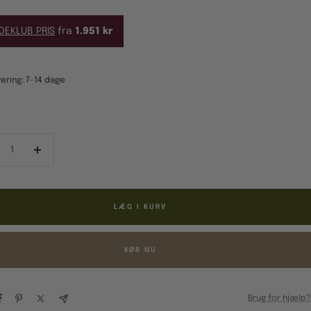
DEKLUB PRIS
fra
1.951 kr
ering: 7-14 dage
ducér
Forøg
al
antal
LÆG I KURV
KØB NU
Brug for hjælp?