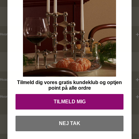
LEVERINGSTID
Hvordan tjekker jeg leveringstid ?
KUNDEKLUB
Hvad er mine fordele ?
Tilmeld dig vores gratis kundeklub og optjen
point på alle ordre
Hvordan tilmelder jeg mig ?
TILMELD MIG
NEJ TAK
RABATKODER