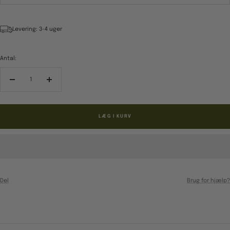
Levering: 3-4 uger
Antal:
Reducér
Forøg
antal
antal
LÆG I KURV
Del
Brug for hjælp?