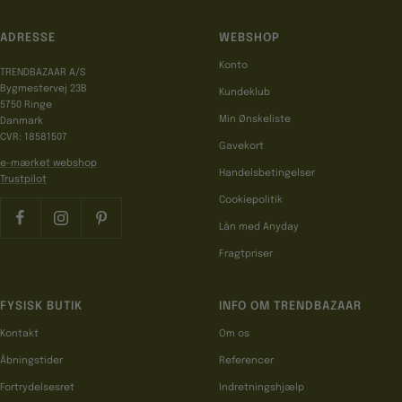
ADRESSE
WEBSHOP
Konto
TRENDBAZAAR A/S
Bygmestervej 23B
Kundeklub
5750 Ringe
Min Ønskeliste
Danmark
CVR: 18581507
Gavekort
e-mærket webshop
Handelsbetingelser
Trustpilot
Cookiepolitik
Lån med Anyday
Fragtpriser
FYSISK BUTIK
INFO OM TRENDBAZAAR
Kontakt
Om os
Åbningstider
Referencer
Fortrydelsesret
Indretningshjælp