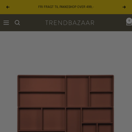
Gå
FRI FRAGT TIL PAKKESHOP OVER 499,-
til
Forrige
Næst
indhold
0
TRENDBAZAAR
Navigation