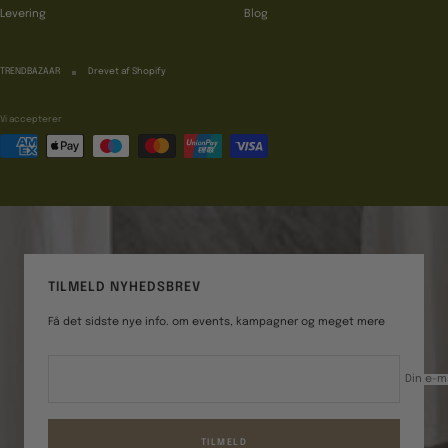
Levering
Blog
TRENDBAZAAR
Drevet af Shopify
Vi accepterer
TILMELD NYHEDSBREV
Få det sidste nye info. om events, kampagner og meget mere
Din e-m
TILMELD