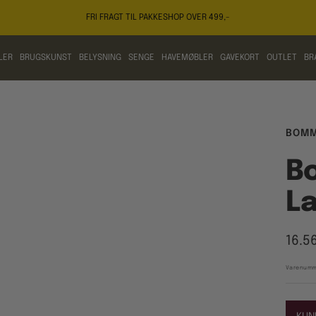
FRI FRAGT TIL PAKKESHOP OVER 499,-
LER
BRUGSKUNST
BELYSNING
SENGE
HAVEMØBLER
GAVEKORT
OUTLET
BR
BOM
B
La
Tilb
16.5
Varenumm