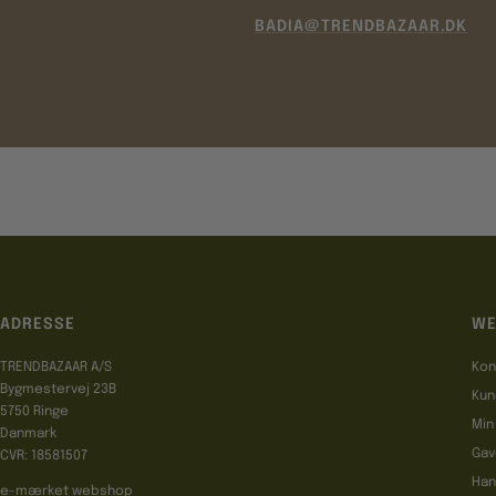
BADIA@TRENDBAZAAR.DK
ADRESSE
WE
TRENDBAZAAR A/S
Kon
Bygmestervej 23B
Kun
5750 Ringe
Min
Danmark
Gav
CVR: 18581507
Han
e-mærket webshop