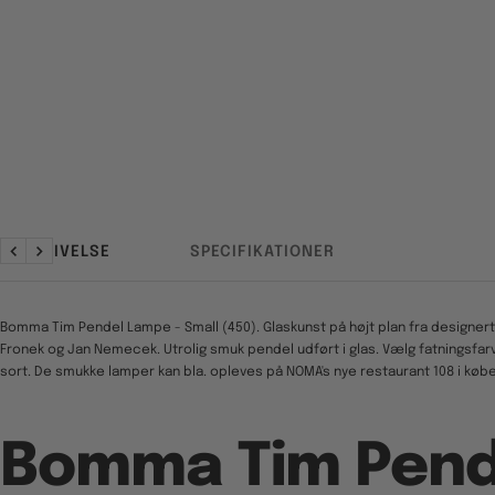
BESKRIVELSE
SPECIFIKATIONER
Forrige
Næste
Bomma Tim Pendel Lampe - Small (450). Glaskunst på højt plan fra designert
Fronek og Jan Nemecek. Utrolig smuk pendel udført i glas. Vælg fatningsfarve
sort. De smukke lamper kan bla. opleves på NOMA's nye restaurant 108 i køb
Bomma Tim Pend