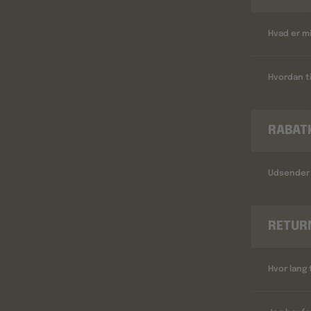
Hvad er m
Hvordan ti
RABAT
Udsender 
RETUR
Hvor lang 