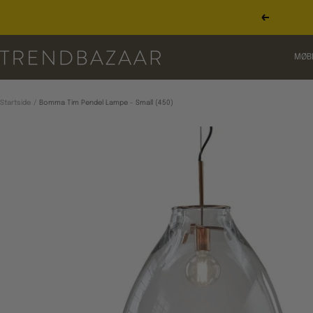
Gå
til
Forrige
indhold
TRENDBAZAAR
MØB
Startside
Bomma Tim Pendel Lampe - Small (450)