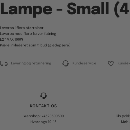
Lampe - Small (
Leveres i flere størrelser
Leveres med flere farver fatning
E27 MAX 100W
Pære inkluderet som tilbud (glødepære)
Levering og returnering
Kundeservice
Kundek
KONTAKT OS
Webshop: +4520699500
Gls pak
Hverdage 10-15
Møbl