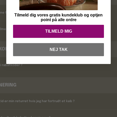
ine fordele ?
Tilmeld dig vores gratis kundeklub og optjen
point på alle ordre
lmelder jeg mig ?
TILMELD MIG
KODER
NEJ TAK
i rabatkoder ?
NERING
tid er min returret hvis jeg har fortrudt et køb ?