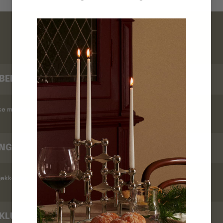
FAQ
BEKRÆFTELSE
kke modtaget en ordrebekræftelse ?
INGSTID
ekker jeg leveringstid ?
KLUB