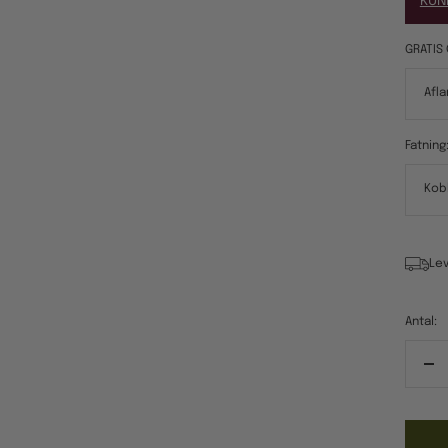
KUN
GRATIS 
Afla
Fatning
Kob
Lev
Antal:
Re
ant