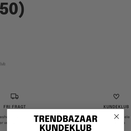
450)
lub
FRI FRAGT
KUNDEKLUB
TRENDBAZAAR
keshop ved køb over 499,-
Optjen point og opnå fordele i
er ved køb over 3999,-
kundeklub
KUNDEKLUB