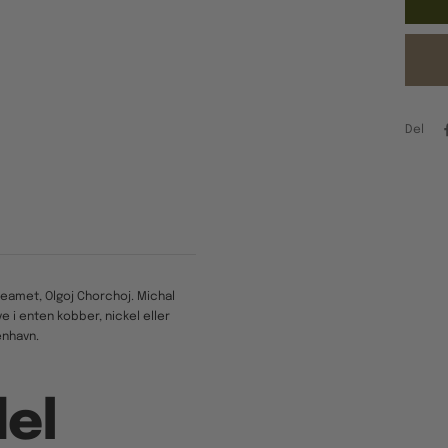
Del
eamet, Olgoj Chorchoj. Michal
 i enten kobber, nickel eller
enhavn.
el