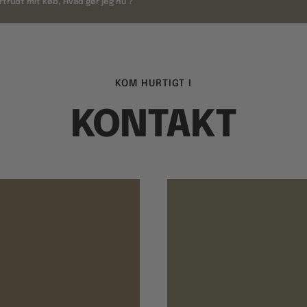
rtrudt mit køb, Hvad gør jeg nu ?
KOM HURTIGT I
KONTAKT