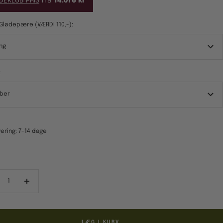
DEKLUB PRIS
fra
14.076 kr
Glødepære (VÆRDI 110,-):
ng
:
ber
ering: 7-14 dage
ducér
Forøg
al
antal
LÆG I KURV