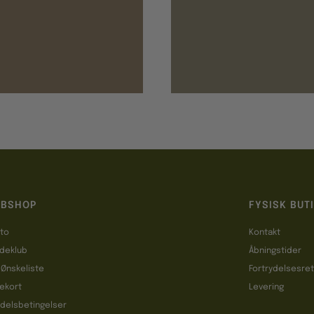
BSHOP
FYSISK BUT
to
Kontakt
deklub
Åbningstider
 Ønskeliste
Fortrydelsesre
ekort
Levering
delsbetingelser