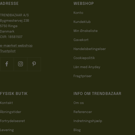
ADRESSE
WEBSHOP
Konto
TRENDBAZAAR A/S
Bygmestervej 23B
Kundeklub
5750 Ringe
Min Ønskeliste
Danmark
CVR: 18581507
Gavekort
e-mærket webshop
Handelsbetingelser
Trustpilot
Cookiepolitik
Lån med Anyday
Fragtpriser
FYSISK BUTIK
INFO OM TRENDBAZAAR
Kontakt
Om os
Åbningstider
Referencer
Fortrydelsesret
Indretningshjælp
Levering
Blog