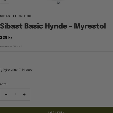
Zoom
SIBAST FURNITURE
Sibast Basic Hynde - Myrestol
Tilbudspris
239 kr
Varenummer:
SKU-1320
Levering: 7-14 dage
Antal:
Reducér
Forøg
antal
antal
LÆG I KURV