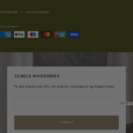
TRENDBAZAAR
Drevet af Shopify
Vi accepterer
TILMELD NYHEDSBREV
Få det sidste nye info. om events, kampagner og meget mere
Din e-m
TILMELD