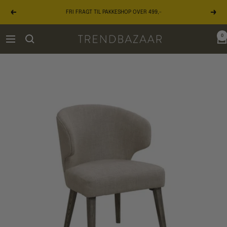
Gå
FRI FRAGT TIL PAKKESHOP OVER 499,-
til
Forrige
Næst
indhold
0
TRENDBAZAAR
Navigation