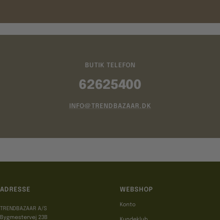
BUTIK TELEFON
62625400
INFO@TRENDBAZAAR.DK
ADRESSE
WEBSHOP
Konto
TRENDBAZAAR A/S
Bygmestervej 23B
Kundeklub