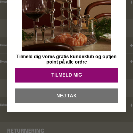
Hvordan tjekker jeg leveringstid ?
KUNDEKLUB
Hvad er mine fordele ?
Tilmeld dig vores gratis kundeklub og optjen
point på alle ordre
Hvordan tilmelder jeg mig ?
TILMELD MIG
RABATKODER
NEJ TAK
Udsender i rabatkoder ?
RETURNERING