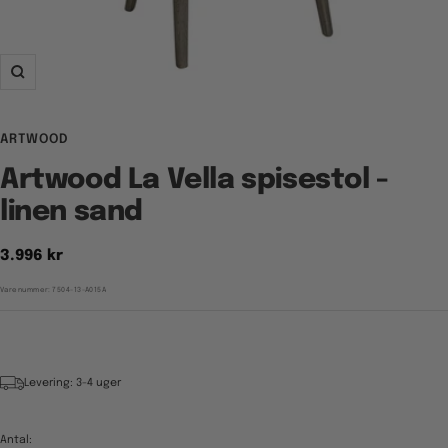
Zoom
ARTWOOD
Artwood La Vella spisestol -
linen sand
Tilbudspris
3.996 kr
Varenummer:
7504-13-A015A
Levering: 3-4 uger
Antal: