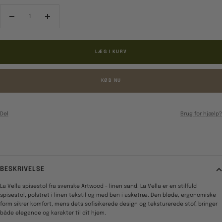
Reducér
Forøg
antal
antal
LÆG I KURV
KØB NU
Del
Brug for hjælp?
BESKRIVELSE
La Vella spisestol fra svenske Artwood - linen sand. La Vella er en stilfuld
spisestol,
polstret i linen tekstil og med ben i asketræ.
Den bløde, ergonomiske
form sikrer komfort, mens dets sofisikerede design og teksturerede stof, bringer
både elegance og karakter til dit hjem.