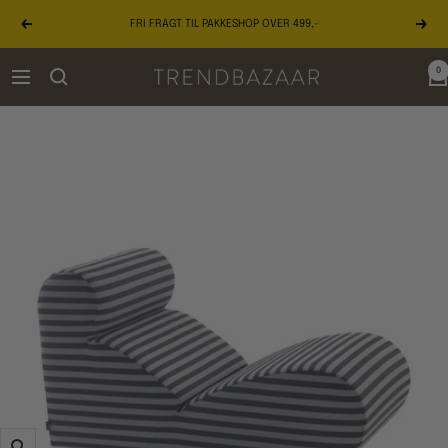
Gå
FRI FRAGT TIL PAKKESHOP OVER 499,-
til
Forrige
Næst
indhold
0
TRENDBAZAAR
Navigation