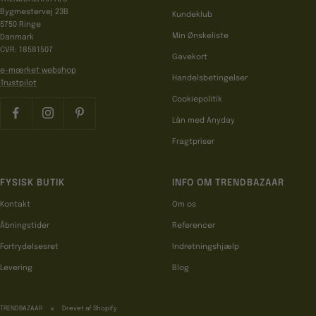
Bygmestervej 23B
Kundeklub
5750 Ringe
Min Ønskeliste
Danmark
CVR: 18581507
Gavekort
e-mærket webshop
Handelsbetingelser
Trustpilot
Cookiepolitik
Lån med Anyday
Fragtpriser
FYSISK BUTIK
INFO OM TRENDBAZAAR
Kontakt
Om os
Åbningstider
Referencer
Fortrydelsesret
Indretningshjælp
Levering
Blog
TRENDBAZAAR
Drevet af Shopify