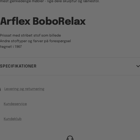
mest genkedelige møbler - lige dele skulptur og lænestol.
Arflex BoboRelax
Prissat med stribet stof som billede
Andre stoftyper og farver på forespørgsel
tegnet i 1967
SPECIFIKATIONER
Levering og returnering
Kundeservice
Kundeklub