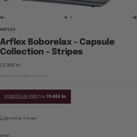
Zoom
Gå
Gå
til
til
ARFLEX
billede
billede
1
2
Arflex Boborelax - Capsule
Collection - Stripes
Tilbudspris
22.900 kr
Varenummer:
Arflex Boborelax - Striped
KUNDEKLUB PRIS
fra
19.465 kr
Levering: 5-6 uger
Antal: