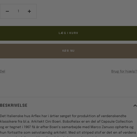
Reducér
Forøg
antal
antal
LÆG I KURV
KØB NU
Del
Brug for hjælp?
BESKRIVELSE
Det Italienske hus Arflex har i årtier sørget for produktion af verdenskendte
klassikere fra bl.a. Arkitekt Cini Boeri. BoboRelax er en del af Capsule Collection
og er tegnet i 1967 få år efter Boeri's samarbejde med Marco Zanuso ophørte og
hun fortsatte som selvstændig arkitekt. Med sit striped stof er det en af verdens