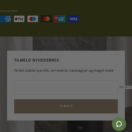
Vi accepterer
TILMELD NYHEDSBREV
Få det sidste nye info. om events, kampagner og meget mere
Din e-m
TILMELD