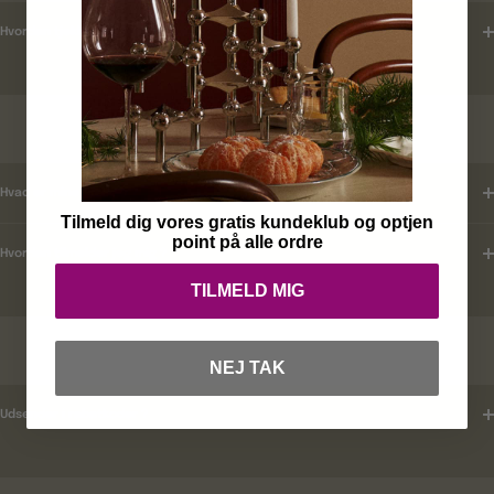
Hvordan tjekker jeg leveringstid ?
KUNDEKLUB
Hvad er mine fordele ?
Tilmeld dig vores gratis kundeklub og optjen
point på alle ordre
Hvordan tilmelder jeg mig ?
TILMELD MIG
RABATKODER
NEJ TAK
Udsender i rabatkoder ?