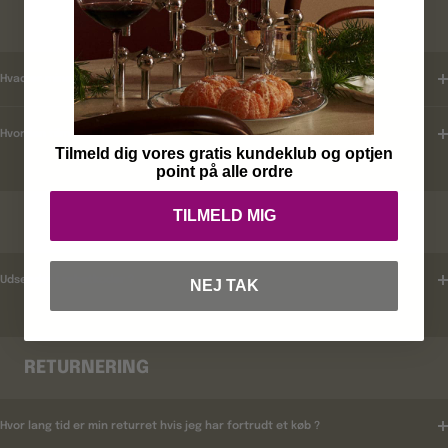
KUNDEKLUB
Hvad er mine fordele ?
Hvordan tilmelder jeg mig ?
Tilmeld dig vores gratis kundeklub og optjen
point på alle ordre
TILMELD MIG
RABATKODER
Udsender i rabatkoder ?
NEJ TAK
RETURNERING
Hvor lang tid er min returret hvis jeg har fortrudt et køb ?