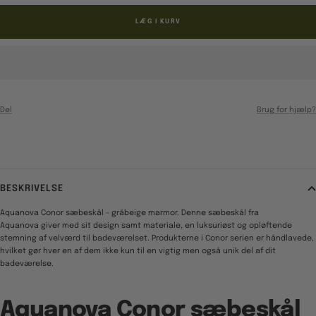
LÆG I KURV
Del
Brug for hjælp?
BESKRIVELSE
Aquanova Conor sæbeskål - gråbeige marmor. Denne sæbeskål fra
Aquanova giver med sit design samt materiale, en luksuriøst og opløftende
stemning af velværd til badeværelset. Produkterne i Conor serien er håndlavede,
hvilket gør hver en af dem ikke kun til en vigtig men også unik del af dit
badeværelse.
Aquanova Conor sæbeskål