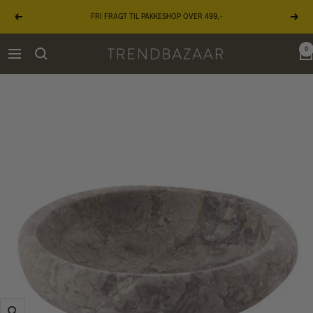
Gå
FRI FRAGT TIL PAKKESHOP OVER 499,-
til
Forrige
Næst
indhold
0
TRENDBAZAAR
Navigation