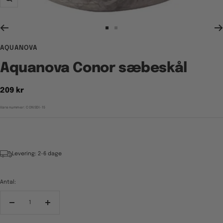
Zoom
Gå
Gå
til
til
AQUANOVA
billede
billede
1
2
Aquanova Conor sæbeskål
Tilbudspris
209 kr
Varenummer:
CONSDI-15
Levering: 2-6 dage
Antal:
Reducér
Forøg
antal
antal