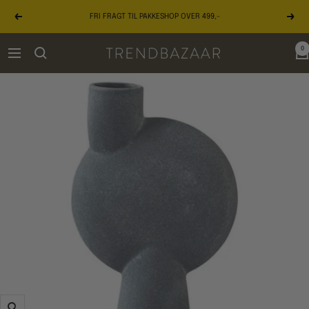
Gå
FRI FRAGT TIL PAKKESHOP OVER 499,-
til
Forrige
Næst
indhold
0
TRENDBAZAAR
Navigation