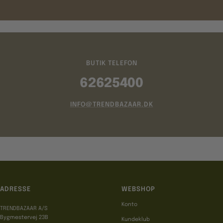
BUTIK TELEFON
62625400
INFO@TRENDBAZAAR.DK
ADRESSE
WEBSHOP
Konto
TRENDBAZAAR A/S
Bygmestervej 23B
Kundeklub