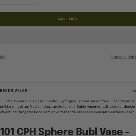
antal
antal
LÆG I KURV
Del
Brug for hjælp?
BESKRIVELSE
101 CPH Sphere Buble vase - medio - light grey. Sphere serien fra 101 CPH, fejrer de
unikke silhuetter. Med sin skupturelle form, er Buble vasen et udtryksfuldt design
objekt, der fungerer både som enkeltstående eller i sammenspil med flere vaser.
101 CPH Sphere Bubl Vase -