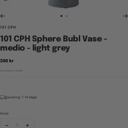
Zoom
Gå
Gå
til
til
101 CPH
billede
billede
1
2
101 CPH Sphere Bubl Vase -
medio - light grey
Tilbudspris
300 kr
Varenummer:
203006
Levering: 7-14 dage
Antal:
Reducér
Forøg