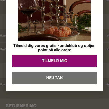
Hvordan tjekker jeg leveringstid ?
KUNDEKLUB
Hvad er mine fordele ?
Tilmeld dig vores gratis kundeklub og optjen
Hvordan tilmelder jeg mig ?
point på alle ordre
TILMELD MIG
RABATKODER
NEJ TAK
Udsender i rabatkoder ?
RETURNERING