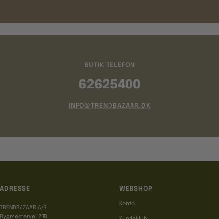
BUTIK TELEFON
62625400
INFO@TRENDBAZAAR.DK
ADRESSE
WEBSHOP
Konto
TRENDBAZAAR A/S
Bygmestervej 23B
Kundeklub