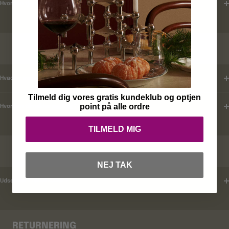
Hvordan tjekker jeg leveringstid ?
KUNDEKLUB
Hvad er mine fordele ?
Tilmeld dig vores gratis kundeklub og optjen
point på alle ordre
Hvordan tilmelder jeg mig ?
TILMELD MIG
RABATKODER
NEJ TAK
Udsender i rabatkoder ?
RETURNERING