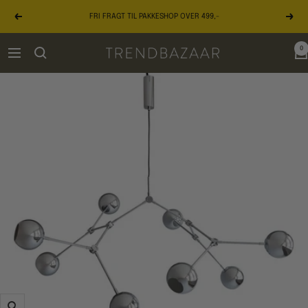
Gå
FRI FRAGT TIL PAKKESHOP OVER 499,-
til
Forrige
Næst
indhold
0
TRENDBAZAAR
Navigation