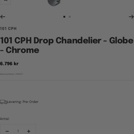
Zoom
Gå
Gå
til
til
101 CPH
billede
billede
1
2
101 CPH Drop Chandelier - Globe
- Chrome
Tilbudspris
6.796 kr
Varenummer:
242011
Levering: Pre-Order
Antal:
Reducér
Forøg