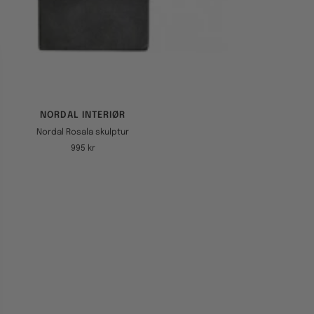
NORDAL INTERIØR
Nordal Rosala skulptur
Tilbudspris
995 kr