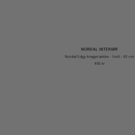
NORDAL INTERIØR
Nordal Edgy knagerække - hvid - 60 cm
Tilbudspris
495 kr