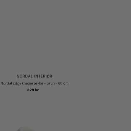
NORDAL INTERIØR
Nordal Edgy knagerække - brun - 60 cm
Tilbudspris
329 kr