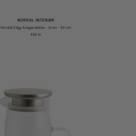
NORDAL INTERIØR
Nordal Edgy knagerække - brun - 90 cm
Tilbudspris
695 kr