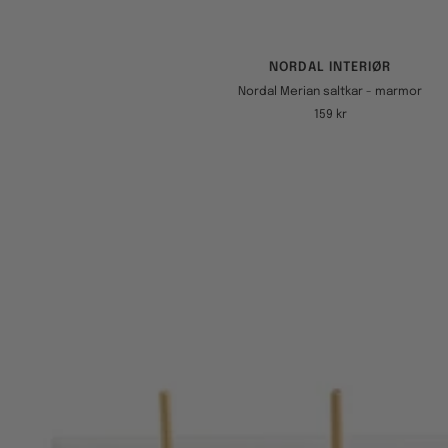
NORDAL INTERIØR
Nordal Merian saltkar - marmor
Tilbudspris
159 kr